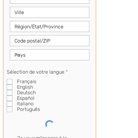
P
Sélection de votre langue
*
f
Français
l
i
English
c
Deutsch
h
Español
t
Italiano
f
Português
e
l
d