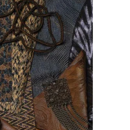
zum urbanen Flair der Industriestädte – und
präsentiert sich mit einer starken, zeitlosen
Identität. Matte und strukturierte
Materialien wie Denim und melierter Tweed
verleihen den Modellen Charakter,
Authentizität und Tiefe.