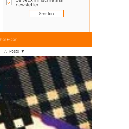
Je veux m'inscrire à la
newsletter.
Senden
Kollektion
All Posts
All Posts
FW 27/28
SS27
FW 26/27
FOCUS
SS 26
FW 25/26
SS 25
FW 24/25