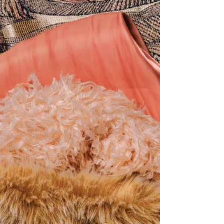
FW 27/28
Boheme
Das Thema „Bohemian“ schöpft seine
Inspiration aus der Welt der
orientalistischen Maler. Es zelebriert den
Reichtum dekorativer Traditionen durch
eine Auswahl an Stoffen aus luxuriösen
Materialien und mit raffinierten
Veredelungen. Die subtil gestalteten Muster
offenbaren eine Welt aus zarten Arabesken,
zeitlosen Kaschmir-Motiven, floralen
Kompositionen und ornamentalen
Landschaften mit raffinierten Details.