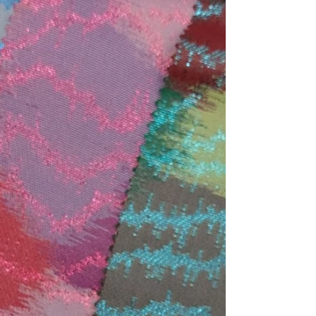
FW 27/28
Glam
Dieses Thema zelebriert die kühne Eleganz
und den ikonischen Glamour der 80er
Jahre, neu interpretiert in einem
zeitgenössischen Stil. Es lässt sich von
diesem symbolträchtigen Jahrzehnt
inspirieren, in dem Raffinesse, Kreativität
und Extravaganz auf elegante Weise
miteinander verschmolzen. Die Materialien
spielen in diesem Ambiente eine