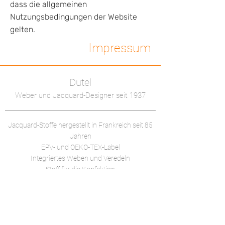
dass die allgemeinen
Nutzungsbedingungen der Website
gelten.
Impressum
Dutel
Weber und Jacquard-Designer seit 1937
Jacquard-Stoffe hergestellt in Frankreich
seit 85
Jahren
EPV- und OEKO-TEX-Label
Integriertes Weben und Veredeln
Stoff für die Konfektion
Stoff für zeremonielle Kleidung
Technisches Gewebe -
Umweltbewusster Stoff
Erstellung von 2000 Zeichnungen pro Jahr
Entwicklung maßgeschneiderter Kollektionen