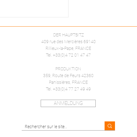
DER HAUPTSITZ
409 rue des Mercières 69140
Rillieux-la-Pape, FRANCE
Tel. +33(0)4 72 01 47 47
PRODUKTION
359, Route de Feurs 42360
Panissières, FRANCE
Tel. +33(0)4 77 27 49 49
ANMELDUNG