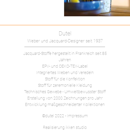
Dutel
Weber und Jacquard-Designer seit 1937
Jacquard-Stoffe hergestellt in Frankreich
seit 85
Jahren
EPV- und OEKO-TEX-Label
Integriertes Weben und Veredeln
Stoff für die Konfektion
Stoff für zeremonielle Kleidung
Technisches Gewebe -
Umweltbewusster Stoff
Erstellung von 2000 Zeichnungen pro Jahr
Entwicklung maßgeschneiderter Kollektionen
©dutel 2022 - Impressum
Realisierung ikken studio