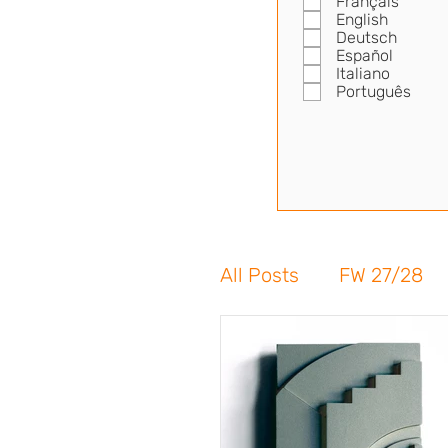
Français
English
Deutsch
Español
Italiano
Português
All Posts
FW 27/28
FW 24/25
SS 24