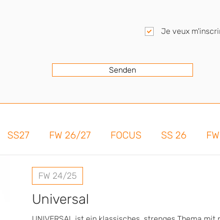
l
i
c
h
Je veux m'inscri
t
f
e
l
d
Senden
SS27
FW 26/27
FOCUS
SS 26
FW
FW 24/25
Universal
UNIVERSAL ist ein klassisches, strenges Thema mit