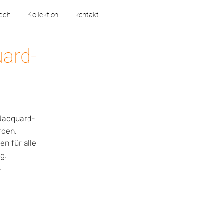
tech
Kollektion
kontakt
uard-
 Jacquard-
rden.
n für alle
g.
.
n