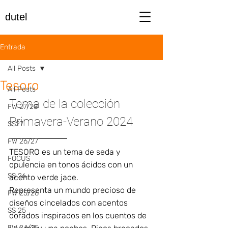
dutel
Entrada
All Posts
Tesoro
All Posts
Tema de la colección 
FW 27/28
Primavera-Verano 2024
SS27
FW 26/27
TESORO es un tema de seda y 
FOCUS
opulencia en tonos ácidos con un 
SS 26
acento verde jade.
Representa un mundo precioso de 
FW 25/26
diseños cincelados con acentos 
SS 25
dorados inspirados en los cuentos de 
FW 24/25