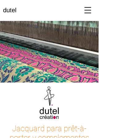
dutel
Jacquard para prêt-à-
porter y complementos