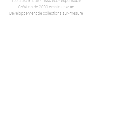
Tissu technique -
Tissu éco-responsable
Création de 2000 dessins par an
Développement de collections sur-mesure
©dutel 2022 - Mentions légales
Réalisation ikken studio