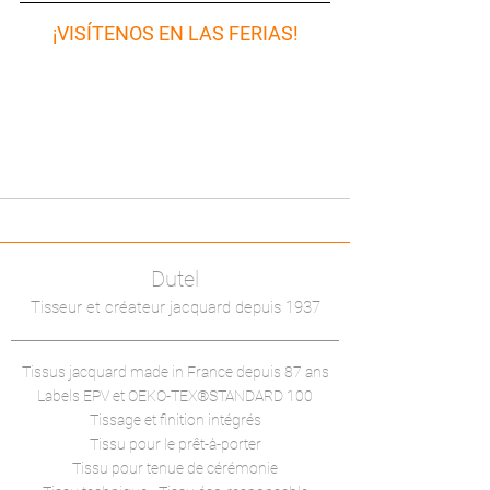
¡VISÍTENOS EN LAS FERIAS!
Dutel
Tisseur et créateur jacquard depuis 1937
Tissus jacquard made in France
depuis 87 ans
Labels EPV et
OEKO-TEX®STANDARD 100
Tissage et finition intégrés
Tissu pour le prêt-à-porter
Tissu pour tenue de cérémonie