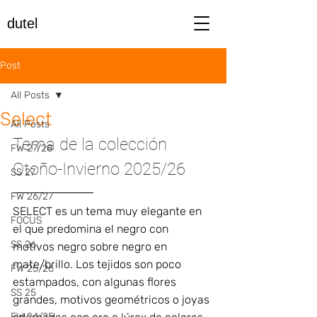
dutel
Post
All Posts
Select
All Posts
Tema de la colección 
FW 27/28
Otoño-Invierno 2025/26
SS 27
FW 26/27
SELECT es un tema muy elegante en 
FOCUS
el que predomina el negro con 
SS 26
motivos negro sobre negro en 
mate/brillo. Los tejidos son poco 
FW 25/26
estampados, con algunas flores 
SS 25
grandes, motivos geométricos o joyas 
FW 24/25