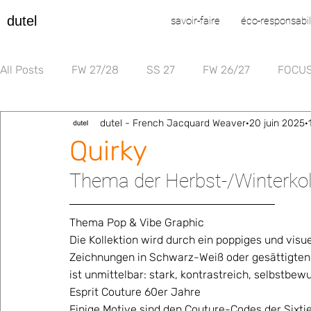
dutel
savoir-faire
éco-responsabil
All Posts
FW 27/28
SS 27
FW 26/27
FOCU
dutel - French Jacquard Weaver
20 juin 2025
Quirky
Thema der Herbst-/Winterkol
Thema Pop & Vibe Graphic  
Die Kollektion wird durch ein poppiges und visue
Zeichnungen in Schwarz-Weiß oder gesättigten 
ist unmittelbar: stark, kontrastreich, selbstbewus
Esprit Couture 60er Jahre  
Einige Motive sind den Couture-Codes der Sixtie