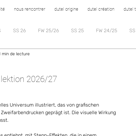
ité
nous rencontrer
dutel origine
dutel création
dutel 
S
SS 26
FW 25/26
SS 25
FW 24/25
SS
1 min de lecture
lektion 2026/27
lles Universum illustriert, das von grafischen 
Zweifarbendrucken geprägt ist. Die visuelle Wirkung 
st.    
s entlehnt, mit Stepp-Effekten, die in einem 