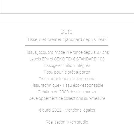
Dutel
Tisseur et créateur jacquard depuis 1937
Tissus jacquard made in France
depuis 87 ans
Labels EPV et
OEKO-TEX®STANDARD 100
Tissage et finition intégrés
Tissu pour le prêt-à-porter
Tissu pour tenue de cérémonie
Tissu technique -
Tissu éco-responsable
Création de 2000 dessins par an
Développement de collections sur-mesure
©dutel 2022 - Mentions légales
Réalisation ikken studio