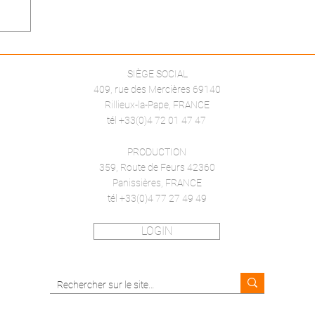
SIÈGE SOCIAL
409, rue des Mercières 69140
Rillieux-la-Pape, FRANCE
tél +33(0)4 72 01 47 47
PRODUCTION
359, Route de Feurs 42360
Panissières, FRANCE
tél +33(0)4 77 27 49 49
LOGIN