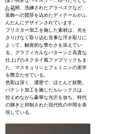
は、大きなペイズリー、ゆったりとし
た花柄、洗練されたアラベスクなど、
SS 24
装飾への賛辞を込めたディテールがふ
んだんにデザインされています。
ブリスター加工を施した素材は、光を
さりげなく取り込む見事な浮き彫りに
よって、触覚的な豊かさを添えてい
る。グラフィカルなパターンと高貴な
仕上げのネクタイ風ファブリックもま
た、マスキュリンとフェミニンの美学
を際立たせている。
色彩は深く、濃密で、ほとんど妖艶。
パテント加工を施したルレックスは、
控えめながら豪華な光沢を放ち、時代
の輝きと抑制された現代性の中間を表
現している。