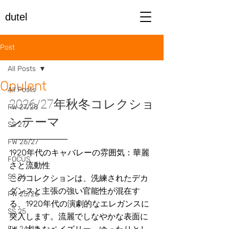
dutel
Post
All Posts
Opulent
All Posts
2026/27年秋冬コレクショ
FW 27/28
ンテーマ
SS 27
FW 26/27
1920年代のキャバレーの雰囲気：華麗
FOCUS
さと流動性
SS 26
このコレクションは、洗練されたデカ
ダンスと主張の強い官能性が混在す
FW 25/26
る、1920年代の演劇的なエレガンスに
SS 25
突入します。流麗でしなやかな表面に
FW 24/25