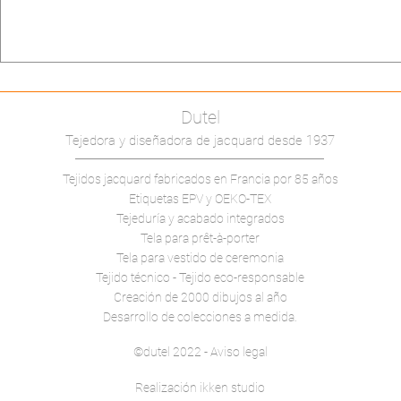
Dutel
Tejedora y diseñadora de jacquard desde 1937
Tejidos jacquard fabricados en Francia
por 85 años
Etiquetas EPV y OEKO-TEX
Tejeduría y acabado integrados
Tela para prêt-à-porter
Tela para vestido de ceremonia
Tejido técnico -
Tejido eco-responsable
Creación de 2000 dibujos al año
Desarrollo de colecciones a medida.
©dutel 2022 - Aviso legal
Realización ikken studio