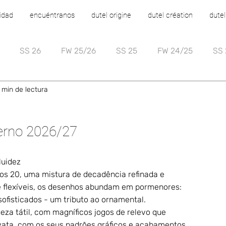
idad
encuéntranos
dutel origine
dutel création
dutel
SS 26
FW 25/26
SS 25
FW 24/25
SS 
 min de lectura
erno 2026/27
luidez
os 20, uma mistura de decadência refinada e 
 e flexíveis, os desenhos abundam em pormenores: 
sofisticados - um tributo ao ornamental.
za tátil, com magníficos jogos de relevo que 
avata, com os seus padrões gráficos e acabamentos 