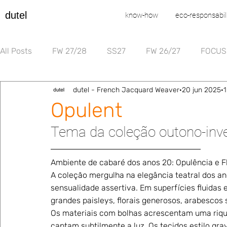
dutel
know-how
eco-responsabil
All Posts
FW 27/28
SS27
FW 26/27
FOCUS
dutel - French Jacquard Weaver
20 jun 2025
1
Opulent
Tema da coleção outono-inv
Ambiente de cabaré dos anos 20: Opulência e F
A coleção mergulha na elegância teatral dos an
sensualidade assertiva. Em superfícies fluidas
grandes paisleys, florais generosos, arabescos 
Os materiais com bolhas acrescentam uma rique
captam subtilmente a luz. Os tecidos estilo gr