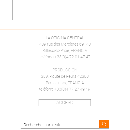
LA OFICINA CENTRAL
409 rue des Mercieres 69140
Rillieux-la-Pape, FRANCIA
teléfono +33(0)4 72 01 47 47
PRODUCCIÓN
359, Route de Feurs 42360
Panissieres, FRANCIA
teléfono +33(0)4 77 27 49 49
ACCESO