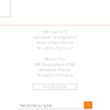
DER HAUPTSITZ
409 rue des Mercières 69140
Rillieux-la-Pape, FRANCE
Tel. +33(0)4 72 01 47 47
PRODUKTION
359, Route de Feurs 42360
Panissières, FRANCE
Tel. +33(0)4 77 27 49 49
ANMELDUNG