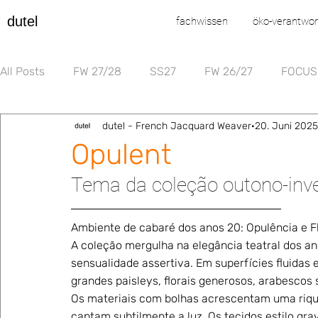
dutel
fachwissen
öko-verantwo
All Posts
FW 27/28
SS27
FW 26/27
FOCUS
dutel - French Jacquard Weaver
20. Juni 2025
Opulent
Tema da coleção outono-inv
Ambiente de cabaré dos anos 20: Opulência e F
A coleção mergulha na elegância teatral dos an
sensualidade assertiva. Em superfícies fluidas
grandes paisleys, florais generosos, arabescos 
Os materiais com bolhas acrescentam uma rique
captam subtilmente a luz. Os tecidos estilo gr