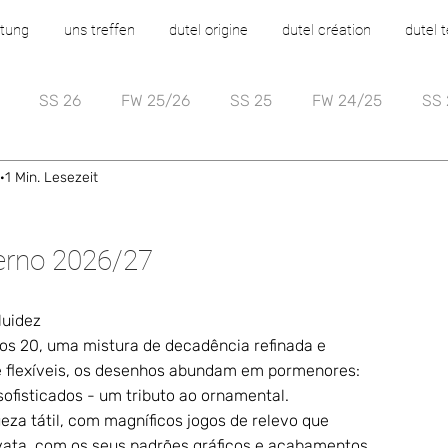
rtung
uns treffen
dutel origine
dutel création
dutel 
SS 26
FW 25/26
SS 25
FW 24/25
SS 
1 Min. Lesezeit
erno 2026/27
luidez
os 20, uma mistura de decadência refinada e 
 e flexíveis, os desenhos abundam em pormenores: 
sofisticados - um tributo ao ornamental.
za tátil, com magníficos jogos de relevo que 
avata, com os seus padrões gráficos e acabamentos 