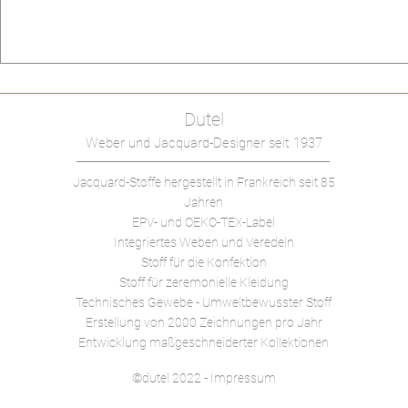
Dutel
Weber und Jacquard-Designer seit 1937
Jacquard-Stoffe hergestellt in Frankreich
seit 85
Jahren
EPV- und OEKO-TEX-Label
Integriertes Weben und Veredeln
Stoff für die Konfektion
Stoff für zeremonielle Kleidung
Technisches Gewebe -
Umweltbewusster Stoff
Erstellung von 2000 Zeichnungen pro Jahr
Entwicklung maßgeschneiderter Kollektionen
©dutel 2022 - Impressum