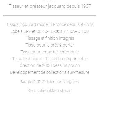
Tisseur et créateur jacquard depuis 1937
Tissus jacquard made in France
depuis 87 ans
Labels EPV et
OEKO-TEX®STANDARD 100
Tissage et finition intégrés
Tissu pour le prêt-à-porter
Tissu pour tenue de cérémonie
Tissu technique -
Tissu éco-responsable
Création de 2000 dessins par an
Développement de collections sur-mesure
©dutel 2022 - Mentions légales
Réalisation ikken studio