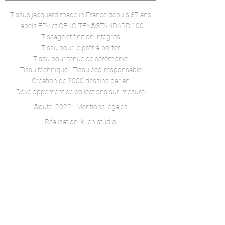
Tissus jacquard made in France
depuis 87 ans
Labels EPV et
OEKO-TEX®STANDARD 100
Tissage et finition intégrés
Tissu pour le prêt-à-porter
Tissu pour tenue de cérémonie
Tissu technique -
Tissu éco-responsable
Création de 2000 dessins par an
Développement de collections sur-mesure
©dutel 2022 - Mentions légales
Réalisation ikken studio