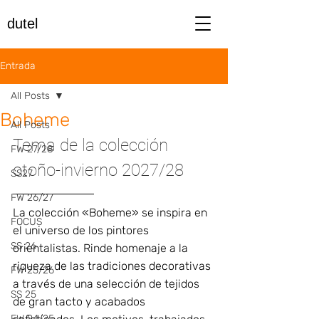
dutel
Entrada
All Posts
Boheme
All Posts
Tema de la colección 
FW 27/28
otoño-invierno 2027/28
SS27
FW 26/27
La colección «Boheme» se inspira en 
FOCUS
el universo de los pintores 
SS 26
orientalistas. Rinde homenaje a la 
riqueza de las tradiciones decorativas 
FW 25/26
a través de una selección de tejidos 
SS 25
de gran tacto y acabados 
FW 24/25