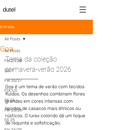
dutel
Entrada
All Posts
Goa
All Posts
Tema da coleção 
FW 27/28
primavera-verão 2026
SS27
FW 26/27
Goa é um tema de verão com tecidos 
FOCUS
fluidos. Os desenhos combinam flores 
SS 26
grandes em cores intensas com 
tecidos de casacos mais étnicos ou 
FW 25/26
rústicos. O lurex colorido dá um toque 
SS 25
de requinte e sofisticação.
FW 24/25