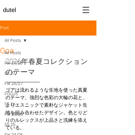
dutel
Post
All Posts
Goa
All Posts
2026年春夏コレクション
FW 27/28
のテーマ
SS 27
FW 26/27
ゴアは流れるような生地を使った真夏
FOCUS
のテーマ。強烈な色彩の大輪の花と、
SS 26
よりエスニックで素朴なジャケット生
地を組み合わせたデザイン。色とりど
FW 25/26
りのルレックスが上品さと洗練を添え
SS 25
ている。
FW 24/25