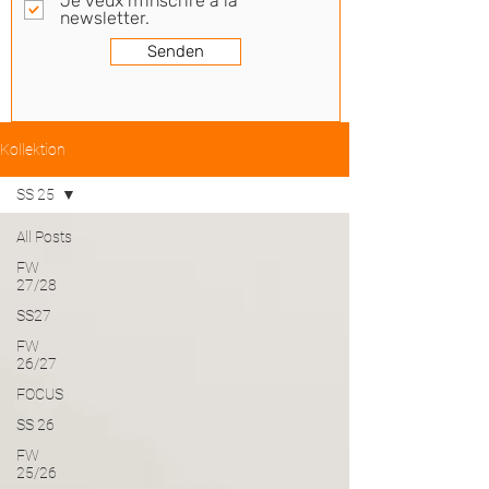
Je veux m'inscrire à la
newsletter.
Senden
Kollektion
SS 25
All Posts
FW
27/28
SS27
FW
26/27
FOCUS
SS 26
FW
25/26