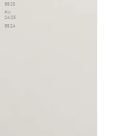
SS 25
FW
24/25
SS 24