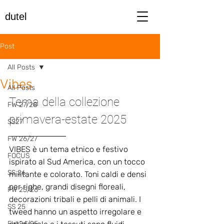
dutel
Post
All Posts
Vibes
All Posts
Tema della collezione 
FW 27/28
primavera-estate 2025
SS27
FW 26/27
VIBES è un tema etnico e festivo 
FOCUS
ispirato al Sud America, con un tocco 
SS 26
militante e colorato. Toni caldi e densi 
per righe, grandi disegni floreali, 
FW 25/26
decorazioni tribali e pelli di animali. I 
SS 25
tweed hanno un aspetto irregolare e 
FW 24/25