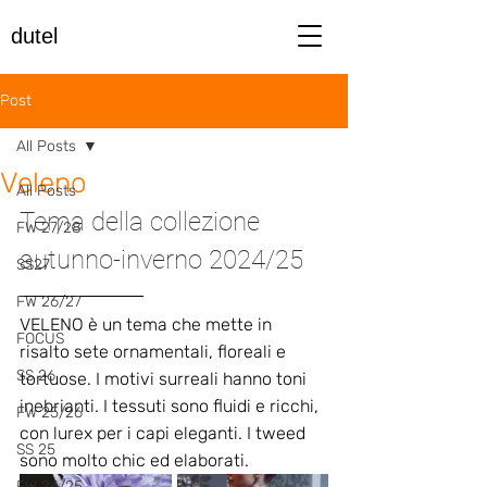
dutel
Post
All Posts
Veleno
All Posts
Tema della collezione 
FW 27/28
autunno-inverno 2024/25
SS27
FW 26/27
VELENO è un tema che mette in 
FOCUS
risalto sete ornamentali, floreali e 
SS 26
tortuose. I motivi surreali hanno toni 
inebrianti. I tessuti sono fluidi e ricchi, 
FW 25/26
con lurex per i capi eleganti. I tweed 
SS 25
sono molto chic ed elaborati.
FW 24/25