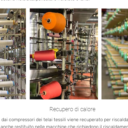
Recupero di calore
 dai compressori dei telai tessili viene recuperato per riscaldar
 anche restituito nelle macchine che richiedono il riscaldame