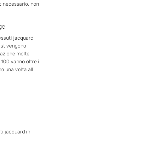
to necessario, non
ge
essuti jacquard
test vengono
razione molte
100 vanno oltre i
no una volta all
ti jacquard in