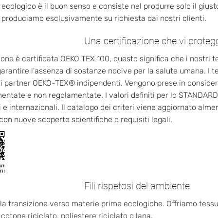
o ecologico è il buon senso e consiste nel produrre solo il gius
o produciamo esclusivamente su richiesta dai nostri clienti.
Una certificazione che vi proteg
one è certificata OEKO TEX 100, questo significa che i nostri t
garantire l'assenza di sostanze nocive per la salute umana. I 
tuti partner OEKO-TEX® indipendenti. Vengono prese in conside
ntate e non regolamentate. I valori definiti per lo STANDARD 
i e internazionali. Il catalogo dei criteri viene aggiornato alme
con nuove scoperte scientifiche o requisiti legali.
Fili rispetosi del ambiente
a transizione verso materie prime ecologiche. Offriamo tessu
cotone riciclato, poliestere riciclato o lana.