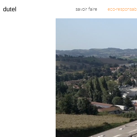
dutel
savoir faire
eco-responsabi