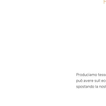
Produciamo tessut
può avere sull ec
spostando la nost