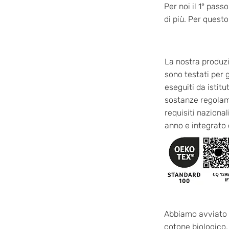
Per noi il 1° pass
di più. Per quest
La nostra produzi
sono testati per 
eseguiti da isti
sostanze regolame
requisiti nazional
anno e integrato 
Abbiamo avviato l
cotone biologico, 