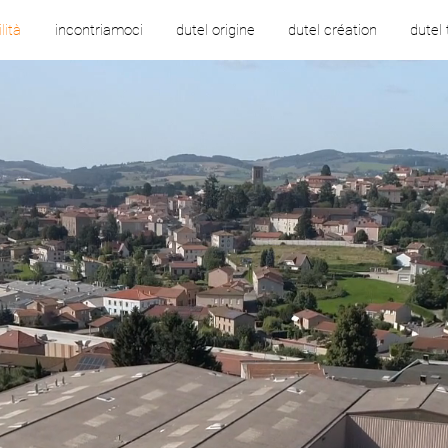
lità
incontriamoci
dutel origine
dutel création
dutel