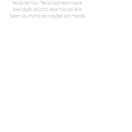
Tecido técnico -
Tecido eco-responsavèl
Realização de 2000 desenhos por ano
Desenvolvimento de coleções sob medida
©dutel 2022 - Aviso Legal
Realização ikken estúdio