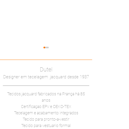
Dutel
Focus Cruise
Designer em tecelagem jacquard desde 1937
Focus Soft Flow
Tecidos jacquard fabricados na França
hà 85
anos
Certificaçao EPV e OEKO-TEX
Tecelagem e acabamento integrados
Tecido para pronto-a-vestir
Tecido para vestuario formal