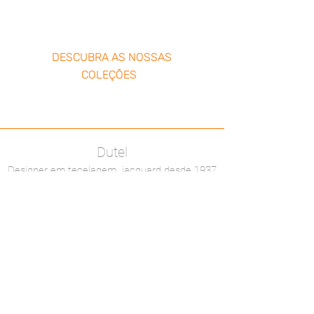
DESCUBRA AS NOSSAS
COLEÇÕES
Dutel
Designer em tecelagem jacquard desde 1937
Tecidos jacquard fabricados na França
hà 85
anos
Certificaçao EPV e OEKO-TEX
Tecelagem e acabamento integrados
Tecido para pronto-a-vestir
Tecido para vestuario formal
Tecido técnico -
Tecido eco-responsavèl