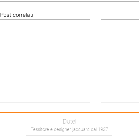
Post correlati
Dutel
Tessitore e designer jacquard dal 1937
Veleno
Universale