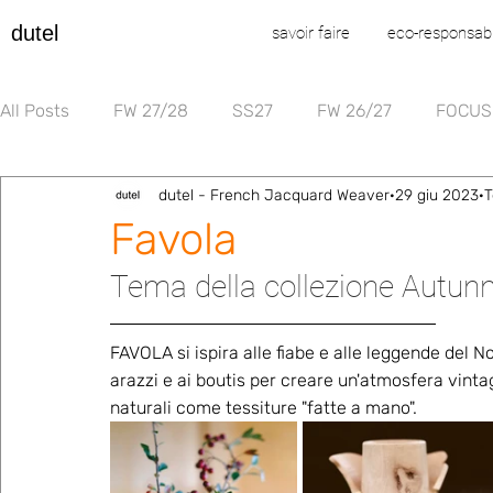
dutel
savoir faire
eco-responsabi
All Posts
FW 27/28
SS27
FW 26/27
FOCUS
dutel - French Jacquard Weaver
29 giu 2023
T
Favola
Tema della collezione Autun
FAVOLA si ispira alle fiabe e alle leggende del Nor
arazzi e ai boutis per creare un'atmosfera vinta
naturali come tessiture "fatte a mano".