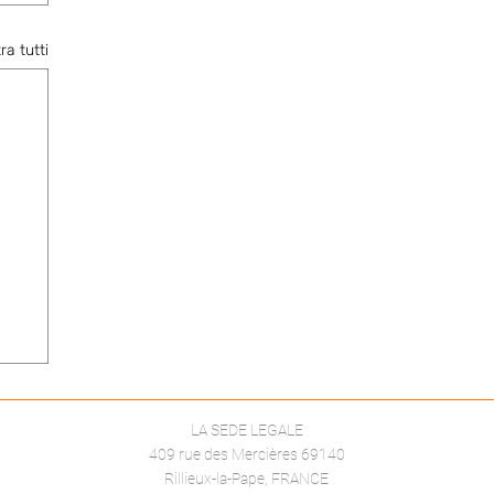
ra tutti
LA SEDE LEGALE
409 rue des Mercières 69140
Rillieux-la-Pape, FRANCE