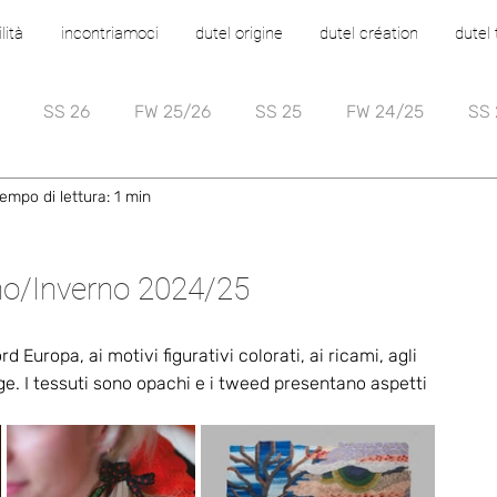
lità
incontriamoci
dutel origine
dutel création
dutel
SS 26
FW 25/26
SS 25
FW 24/25
SS 
empo di lettura: 1 min
no/Inverno 2024/25
d Europa, ai motivi figurativi colorati, ai ricami, agli 
ge. I tessuti sono opachi e i tweed presentano aspetti 