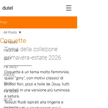
dutel
Post
All Posts
Coquette
All Posts
Tema della collezione 
FW 27/28
primavera-estate 2026
SS27
FW 26/27
Coquette è un tema molto femminile, 
FOCUS
quasi “girly”, con motivi classici di 
SS 26
piccoli fiori, pizzi e toile de Jouy, tutti 
rivisitati in una versione più luminosa 
FW 25/26
e satura. 
SS 25
Tessuti fluidi ispirati alla lingerie e 
FW 24/25