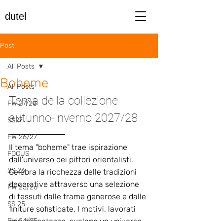
dutel
Post
All Posts
Boheme
All Posts
Tema della collezione 
FW 27/28
autunno-inverno 2027/28
SS27
FW 26/27
Il tema "boheme" trae ispirazione 
FOCUS
dall'universo dei pittori orientalisti. 
SS 26
Celebra la ricchezza delle tradizioni 
decorative attraverso una selezione 
FW 25/26
di tessuti dalle trame generose e dalle 
SS 25
finiture sofisticate. I motivi, lavorati 
FW 24/25