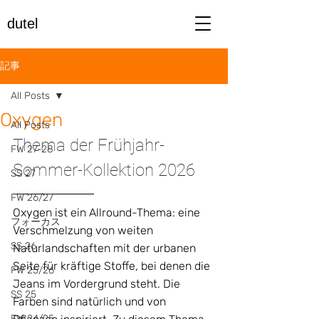
dutel
記事
All Posts
Oxygen
All Posts
Thema der Frühjahr-
FW 27-28
Sommer-Kollektion 2026
SS 27
FW 26/27
Oxygen ist ein Allround-Thema: eine 
フォーカス
Verschmelzung von weiten 
SS 26
Naturlandschaften mit der urbanen 
Seite für kräftige Stoffe, bei denen die 
FW 25/26
Jeans im Vordergrund steht. Die 
SS 25
Farben sind natürlich und von 
FW 24/25